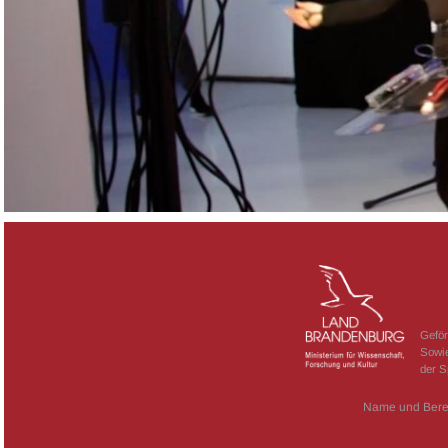
Geför
Sowie
der S
Name und Bere