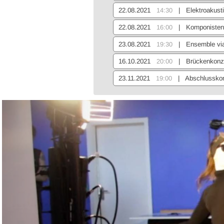
22.08.2021
14:30
| Elektroakusti
22.08.2021
16:00
| Komponisten-
23.08.2021
19:30
| Ensemble via
16.10.2021
20:00
| Brückenkonz
23.11.2021
19:00
| Abschlusskonz