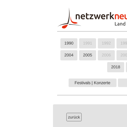
1990
1991
1992
19
2004
2005
2006
20
2018
Festivals | Konzerte
zurück