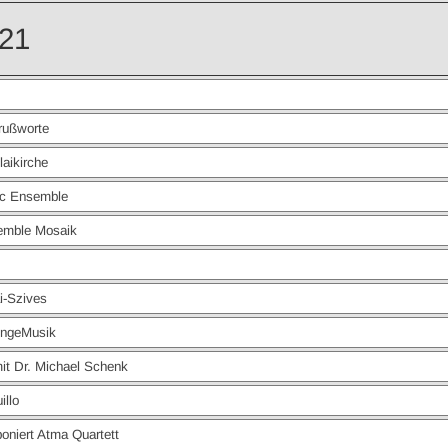
021
rußworte
aikirche
 Ensemble
mble Mosaik
-Szives
ngeMusik
 Dr. Michael Schenk
llo
iert Atma Quartett