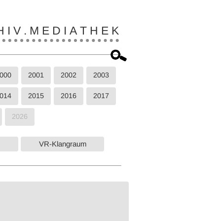
 I V . M E D I A T H E K
000
2001
2002
2003
014
2015
2016
2017
2026
VR-Klangraum