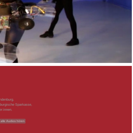
andenburg.
nburgische Sparkasse,
r:innen.